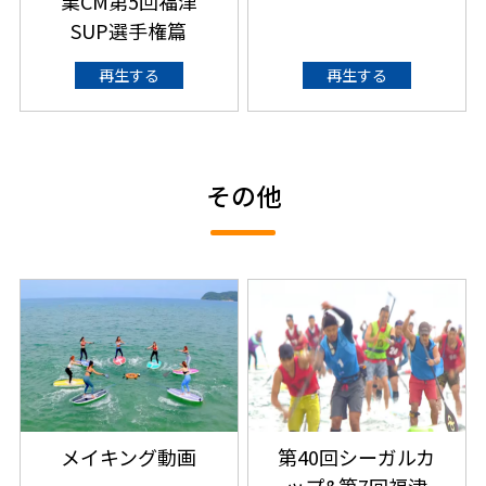
業CM第5回福津
SUP選手権篇
再生する
再生する
その他
メイキング動画
第40回シーガルカ
ップ&第7回福津